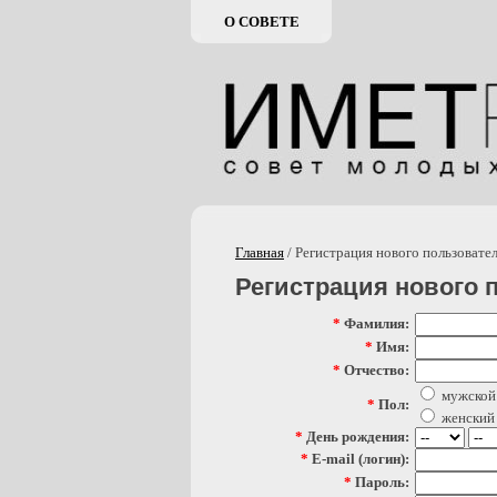
О СОВЕТЕ
Главная
/ Регистрация нового пользовате
Регистрация нового 
*
Фамилия:
*
Имя:
*
Отчество:
мужской
*
Пол:
женский
*
День рождения:
*
E-mail (логин):
*
Пароль: